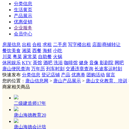
分类信息
生活黄页
产品展示
优惠促销
企业服务
会员中心
房屋信息
出租
合租
求租
二手房
写字楼出租
店面|商铺转让
餐饮美食
湘菜
西餐
海鲜
小吃
川菜
粤菜
家常菜
自助餐
火锅
休闲娱乐
KTV
茶馆
酒吧
洗浴
咖啡馆
健身
音像
影剧院
网吧
唐山便民查询
万年历
列车时刻
交通违章查询
长途客运时刻
快速发布
分类信息
登记店铺
产品
优惠券
团购活动
留言
您的位置：
唐山信息网
>
唐山产品展示
>
唐山文化教育、培训
商家相关商品
二级建造师17年
唐山海德教育20
唐山海德会计培