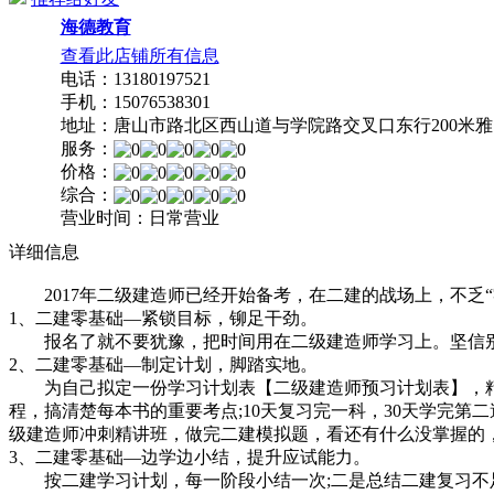
海德教育
查看此店铺所有信息
电话：13180197521
手机：15076538301
地址：唐山市路北区西山道与学院路交叉口东行200米
服务：
价格：
综合：
营业时间：日常营业
详细信息
2017年二级建造师已经开始备考，在二建的战场上，不乏“零
1、二建零基础—紧锁目标，铆足干劲。
报名了就不要犹豫，把时间用在二级建造师学习上。坚信别
2、二建零基础—制定计划，脚踏实地。
为自己拟定一份学习计划表【二级建造师预习计划表】，精确
程，搞清楚每本书的重要考点;10天复习完一科，30天学完第
级建造师冲刺精讲班，做完二建模拟题，看还有什么没掌握的
3、二建零基础—边学边小结，提升应试能力。
按二建学习计划，每一阶段小结一次;二是总结二建复习不足