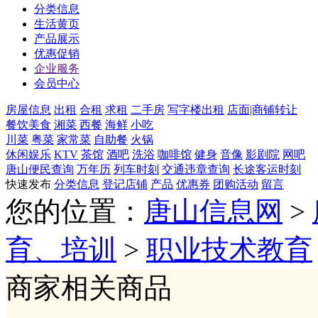
分类信息
生活黄页
产品展示
优惠促销
企业服务
会员中心
房屋信息
出租
合租
求租
二手房
写字楼出租
店面|商铺转让
餐饮美食
湘菜
西餐
海鲜
小吃
川菜
粤菜
家常菜
自助餐
火锅
休闲娱乐
KTV
茶馆
酒吧
洗浴
咖啡馆
健身
音像
影剧院
网吧
唐山便民查询
万年历
列车时刻
交通违章查询
长途客运时刻
快速发布
分类信息
登记店铺
产品
优惠券
团购活动
留言
您的位置：
唐山信息网
>
育、培训
>
职业技术教育
商家相关商品