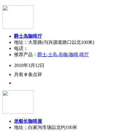
爵士岛咖啡厅
地址：大里路(与兴源道路口以北100米)
电话：
推荐产品：
爵士
,
士岛
,
岛咖
,
咖啡
,
啡厅
2010年3月12日
共有
0
条点评
老船长咖啡屋
地址：白家沟市场以北约100米