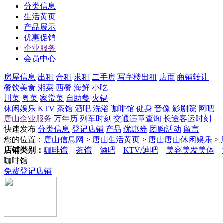
分类信息
生活黄页
产品展示
优惠促销
企业服务
会员中心
房屋信息
出租
合租
求租
二手房
写字楼出租
店面|商铺转让
餐饮美食
湘菜
西餐
海鲜
小吃
川菜
粤菜
家常菜
自助餐
火锅
休闲娱乐
KTV
茶馆
酒吧
洗浴
咖啡馆
健身
音像
影剧院
网吧
唐山企业服务
万年历
列车时刻
交通违章查询
长途客运时刻
快速发布
分类信息
登记店铺
产品
优惠券
团购活动
留言
您的位置：
唐山信息网
>
唐山生活黄页
>
唐山唐山休闲娱乐
>
店铺类别：
咖啡馆
茶馆
酒吧
KTV/迪吧
美容美发美体
咖啡馆
免费登记店铺