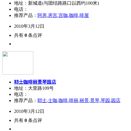
地址：新城道(与团结路路口以西约100米)
电话：
推荐产品：
阿房
,
房宫
,
宫咖
,
咖啡
,
啡屋
2010年3月12日
共有
0
条点评
耶士咖啡丽景琴园店
地址：大里路109号
电话：
推荐产品：
耶士
,
士咖
,
咖啡
,
啡丽
,
丽景
,
景琴
,
琴园
,
园店
2010年3月12日
共有
0
条点评