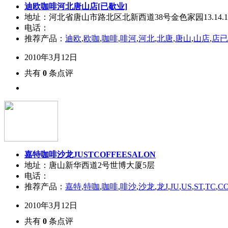
迪欧咖啡河北唐山店[已歇业]
地址：河北省唐山市路北区北新西道38号金色家园13.14.15.
电话：
推荐产品：
迪欧
,
欧咖
,
咖啡
,
啡河
,
河北
,
北唐
,
唐山
,
山店
,
店已
2010年3月12日
共有
0
条点评
嘉特咖啡沙龙JUSTCOFFEESALON
地址：唐山新华西道2号世博大厦5层
电话：
推荐产品：
嘉特
,
特咖
,
咖啡
,
啡沙
,
沙龙
,
龙J
,
JU
,
US
,
ST
,
TC
,
C
2010年3月12日
共有
0
条点评