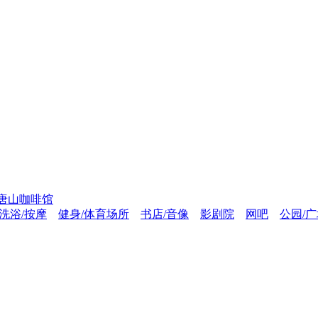
唐山咖啡馆
洗浴/按摩
健身/体育场所
书店/音像
影剧院
网吧
公园/广