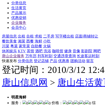
分类信息
生活黄页
产品展示
优惠促销
企业服务
会员中心
房屋信息
出租
合租
求租
二手房
写字楼出租
店面|商铺转让
餐饮美食
湘菜
西餐
海鲜
小吃
川菜
粤菜
家常菜
自助餐
火锅
休闲娱乐
KTV
茶馆
酒吧
洗浴
咖啡馆
健身
音像
影剧院
网吧
唐山企业服务
万年历
列车时刻
交通违章查询
长途客运时刻
快速发布
分类信息
登记店铺
产品
优惠券
团购活动
留言
登记时间：2010/3/12 12
唐山信息网
>
唐山生活黄
明星海鲜
服务：
价格：
综