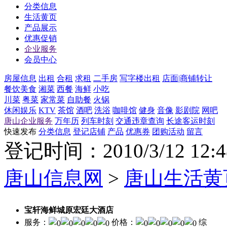
分类信息
生活黄页
产品展示
优惠促销
企业服务
会员中心
房屋信息
出租
合租
求租
二手房
写字楼出租
店面|商铺转让
餐饮美食
湘菜
西餐
海鲜
小吃
川菜
粤菜
家常菜
自助餐
火锅
休闲娱乐
KTV
茶馆
酒吧
洗浴
咖啡馆
健身
音像
影剧院
网吧
唐山企业服务
万年历
列车时刻
交通违章查询
长途客运时刻
快速发布
分类信息
登记店铺
产品
优惠券
团购活动
留言
登记时间：2010/3/12 12
唐山信息网
>
唐山生活黄
宝轩海鲜城原宏廷大酒店
服务：
价格：
综