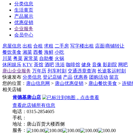
分类信息
生活黄页
产品展示
优惠促销
企业服务
会员中心
房屋信息
出租
合租
求租
二手房
写字楼出租
店面|商铺转让
餐饮美食
湘菜
西餐
海鲜
小吃
川菜
粤菜
家常菜
自助餐
火锅
休闲娱乐
KTV
茶馆
酒吧
洗浴
咖啡馆
健身
音像
影剧院
网吧
唐山企业服务
万年历
列车时刻
交通违章查询
长途客运时刻
快速发布
分类信息
登记店铺
产品
优惠券
团购活动
留言
您的位置：
唐山信息网
>
唐山优惠促销
>
唐山餐饮美食
>
连锁
相关店铺
肯德基唐山店
查看此店铺所有信息
电话：0315-2854605
手机：
地址：唐山百货大楼西侧
服务：