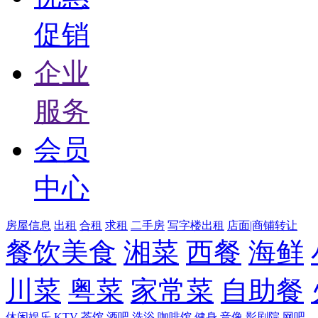
促销
企业
服务
会员
中心
房屋信息
出租
合租
求租
二手房
写字楼出租
店面|商铺转让
餐饮美食
湘菜
西餐
海鲜
川菜
粤菜
家常菜
自助餐
休闲娱乐
KTV
茶馆
酒吧
洗浴
咖啡馆
健身
音像
影剧院
网吧