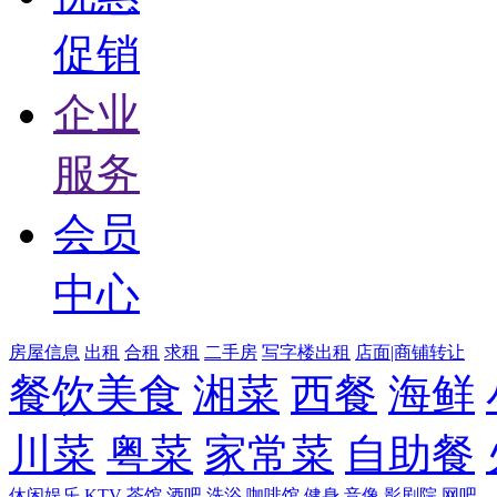
促销
企业
服务
会员
中心
房屋信息
出租
合租
求租
二手房
写字楼出租
店面|商铺转让
餐饮美食
湘菜
西餐
海鲜
川菜
粤菜
家常菜
自助餐
休闲娱乐
KTV
茶馆
酒吧
洗浴
咖啡馆
健身
音像
影剧院
网吧